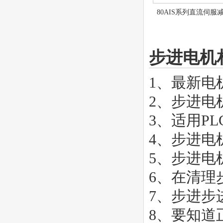
80AIS系列直流伺服
步进电机
1、
最新电
2、
步进电
3、
适用P
4、
步进电
5、
步进电
6、
在清理
7、
步进步
8、
要知道