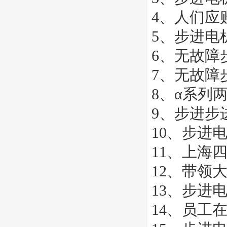
4、
人们应
5、
步进电
6、
无故障
7、
无故障
8、
α系列
9、
步进步
10、
步进
11、
上海四
12、
带领
13、
步进
14、
员工