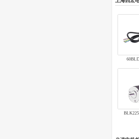
上海四宏
60B
BLK2