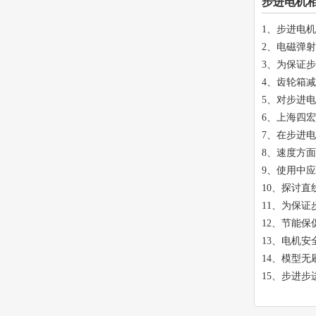
步进电机
1、
步进电机
2、
电磁弹射器
3、
为保证步
4、
齿轮箱减
5、
对步进电
6、
上海四宏机
7、
在步进电
8、
速度方面
9、
使用中应
10、
探讨直
11、
为保证
12、
节能保
13、
电机安
14、
模型无
15、
步进步