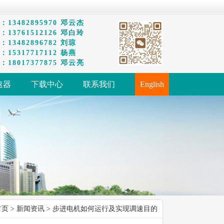
13482895970 邓云杰
13761512126 邓白玲
13482896782 刘琼
15317717112 杨燕
18017377875 邓云亮
速器
下载中心
联系我们
English
首页
>
新闻资讯
> 步进电机如何运行及实现调速目的