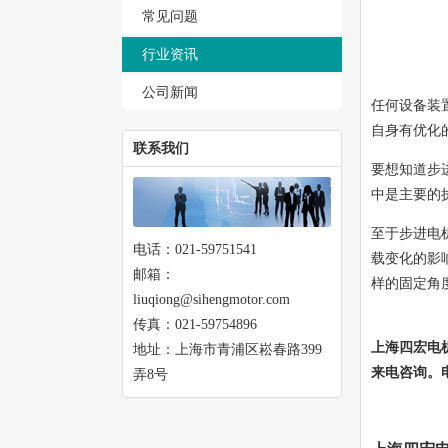
常见问题
行业资讯
公司新闻
任何设备装
自身有优化
联系我们
要想知道步
中是主要的
至于步进电
电话：021-59751541
载变化的影
邮箱：
样的固定角
liuqiong@sihengmotor.com
传真：021-59754896
上海四宏电
地址：上海市青浦区崧春路399
来电咨询。电话
弄8号