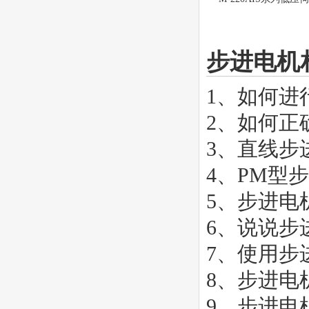
步进电机
1、
如何进
2、
如何正
3、
直线步
4、
PM型
5、
步进电
6、
说说步
7、
使用步
8、
步进电
9、
步进电